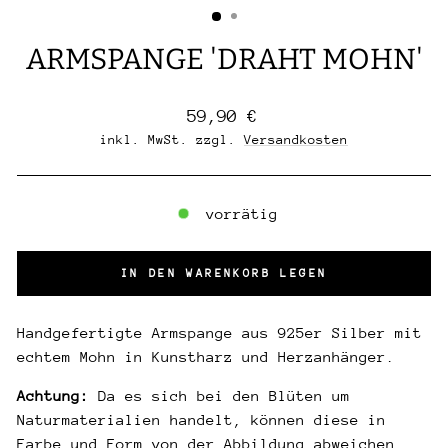
ARMSPANGE 'DRAHT MOHN'
Normaler
59,90 €
Preis
inkl. MwSt. zzgl.
Versandkosten
vorrätig
IN DEN WARENKORB LEGEN
Handgefertigte Armspange
aus 925er Silber
mit
echtem Mohn in Kunstharz und Herzanhänger.
Achtung:
Da es sich bei den Blüten um
Naturmaterialien handelt, können diese in
Farbe und Form von der Abbildung abweichen.