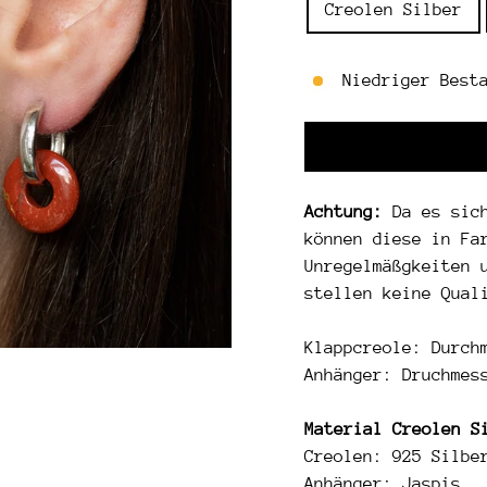
Creolen Silber
Niedriger Best
Achtung:
Da es sich
können diese in Fa
Unregelmäßgkeiten 
stellen keine Qual
Klappcreole: Durch
Anhänger: Druchmes
Material
Creolen S
Creolen: 925 Silbe
Anhänger: Jaspis