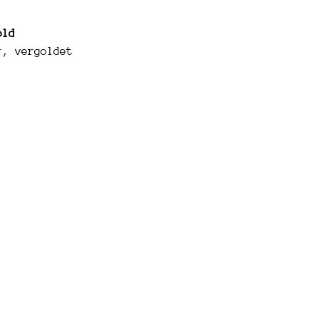
old
r, vergoldet