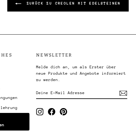
ZURÜCK ZU CREOLEN MIT EDELSTEINEN
CHES
NEWSLETTER
Melde dich an, um als Erster über
neue Produkte und Angebote informiert
zu werden.
z
DEINE
ABONNIEREN
E-
ingungen
MAIL
elehrung
ADRESSE
Instagram
Facebook
Pinterest
en