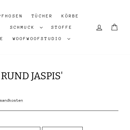
PFHOSEN
TÜCHER
KÖRBE
EINLOGG
WAR
E
SCHMUCK
STOFFE
LE
WOOFWOOFSTUDIO
RUND JASPIS'
sandkosten