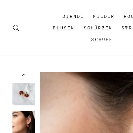
Direkt
zum
DIRNDL
MIEDER
RÖ
Inhalt
SUCHE
BLUSEN
SCHÜRZEN
ST
SCHUHE