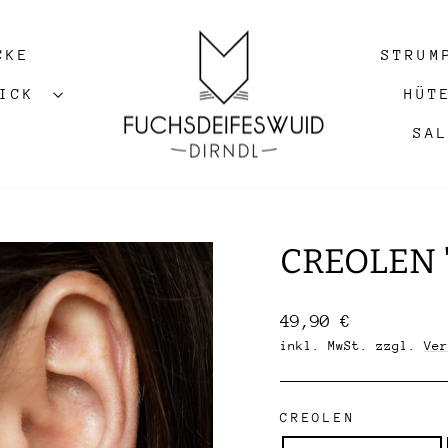
CKE
STRUM
RICK
HÜT
SA
CREOLEN '
Normaler
49,90 €
Preis
inkl. MwSt. zzgl.
Ver
CREOLEN