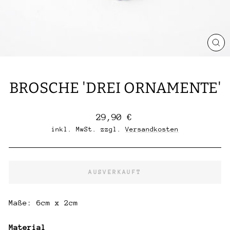
SCH
ES
BROSCHE 'DREI ORNAMENTE'
Normaler
29,90 €
Preis
inkl. MwSt. zzgl.
Versandkosten
AUSVERKAUFT
Maße: 6cm x 2cm
Material