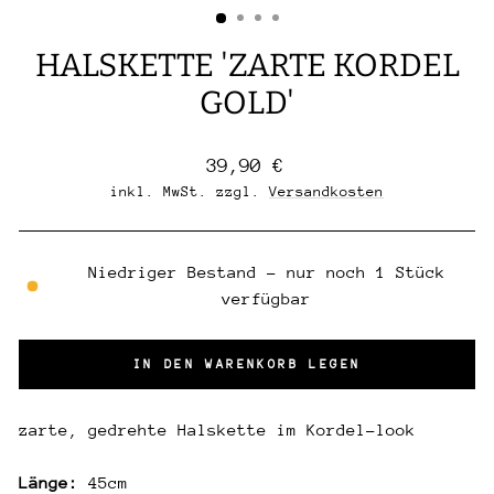
HALSKETTE 'ZARTE KORDEL
GOLD'
Normaler
39,90 €
Preis
inkl. MwSt. zzgl.
Versandkosten
Niedriger Bestand - nur noch 1 Stück
verfügbar
IN DEN WARENKORB LEGEN
zarte, gedrehte Halskette im Kordel-look
Länge:
45cm