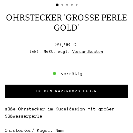
OHRSTECKER 'GROSSE PERLE G
OLD'
Normaler
39,90 €
Preis
inkl. MwSt. zzgl.
Versandkosten
vorrätig
IN DEN WARENKORB LEGEN
süße Ohrstecker im Kugeldesign mit großer
Süßwasserperle
Ohrstecker/ Kugel: 4mm